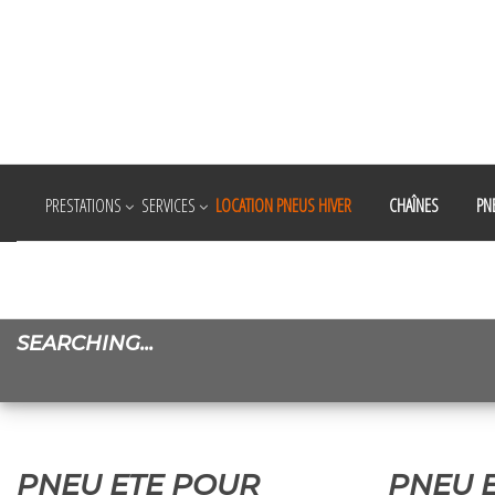
PRESTATIONS
SERVICES
LOCATION PNEUS HIVER
CHAÎNES
PN
SEARCHING...
0
1 janvier 1970
PNEU ETE POUR
PNEU 