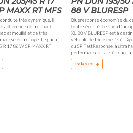
UN 205/45 R 17
PN DUN 195/50 
P MAXX RT MFS
88 V BLURESP
conduite très dynamique, il
Blueresponse économise du ca
ne adhérence de très haut
toute sécurité. Le pneu Dunlo
sec et mouillé et de très
XL 88 V BLURESP est à destin
mancse en freinage. Le pneu
véhicule de tourisme l’été. Di
5 R 17 88 W SP MAXX RT
du SP FastResponse, à ultra h
performances, il a été conçu à..
lire la suite