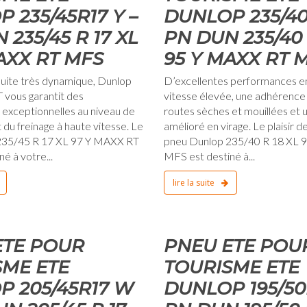
 235/45R17 Y –
DUNLOP 235/40
 235/45 R 17 XL
PN DUN 235/40 
AXX RT MFS
95 Y MAXX RT 
uite très dynamique, Dunlop
D’excellentes performances en
 vous garantit des
vitesse élevée, une adhérence
exceptionnelles au niveau de
routes sèches et mouillées et 
 du freinage à haute vitesse. Le
amélioré en virage. Le plaisir d
235/45 R 17 XL 97 Y MAXX RT
pneu Dunlop 235/40 R 18 XL 
é à votre...
MFS est destiné à...
lire la suite
1 janvier 1970
ETE POUR
PNEU ETE POU
SME ETE
TOURISME ETE
P 205/45R17 W
DUNLOP 195/50R