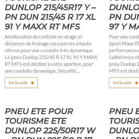
DUNLOP 215/45R17 Y –
DUNLOP
PN DUN 215/45 R 17 XL
PN DUN
91 Y MAXX RT MFS
97 Y M
Amélioration du contrôle en virage et
Pour une cond
distances de freinage raccourcies à haute
Sport Maxx RT
vitesse pour une conduite très dynamique.
performances 
Le pneu Dunlop 215/45 R 17 XL 91 Y MAXX
l’adhérence et
RT MFS est destiné à votre sportive, pour
pneu Dunlop 
une conduite dynamique. Sécurité...
MFS est destin
lire la suite
lire la suite
0
1 janvier 1970
PNEU ETE POUR
PNEU 
TOURISME ETE
TOURI
DUNLOP 225/50R17 W
DUNLO