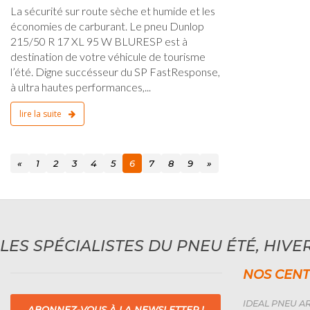
La sécurité sur route sèche et humide et les
économies de carburant. Le pneu Dunlop
215/50 R 17 XL 95 W BLURESP est à
destination de votre véhicule de tourisme
l’été. Digne succésseur du SP FastResponse,
à ultra hautes performances,...
lire la suite
«
1
2
3
4
5
6
7
8
9
»
LES SPÉCIALISTES DU PNEU ÉTÉ, HIVER
NOS CENT
IDEAL PNEU AR
ABONNEZ-VOUS À LA NEWSLETTER !