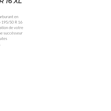
R 16 XL
rburant en
p 195/50 R 16
ation de votre
gne succésseur
autes
.