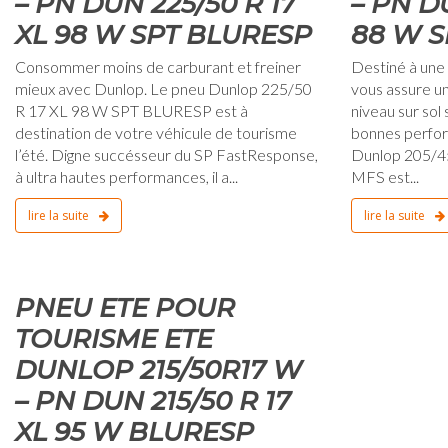
– PN DUN 225/50 R 17
– PN D
XL 98 W SPT BLURESP
88 W S
Consommer moins de carburant et freiner
Destiné à une 
mieux avec Dunlop. Le pneu Dunlop 225/50
vous assure u
R 17 XL 98 W SPT BLURESP est à
niveau sur sol 
destination de votre véhicule de tourisme
bonnes perfor
l’été. Digne succésseur du SP FastResponse,
Dunlop 205/4
à ultra hautes performances, il a...
MFS est...
lire la suite
lire la suite
0
PNEU ETE POUR
TOURISME ETE
DUNLOP 215/50R17 W
– PN DUN 215/50 R 17
XL 95 W BLURESP