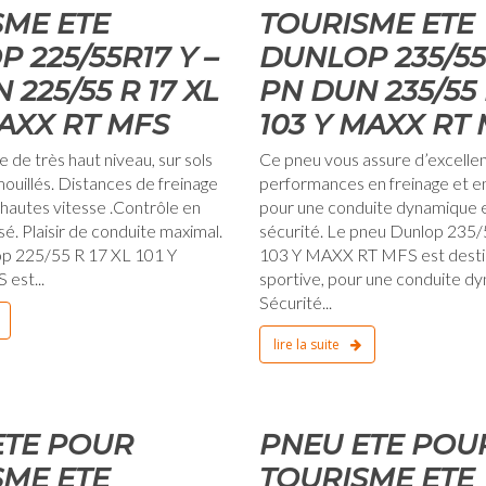
SME ETE
TOURISME ETE
 225/55R17 Y –
DUNLOP 235/55R
 225/55 R 17 XL
PN DUN 235/55 
MAXX RT MFS
103 Y MAXX RT
de très haut niveau, sur sols
Ce pneu vous assure d’excelle
uillés. Distances de freinage
performances en freinage et 
 hautes vitesse .Contrôle en
pour une conduite dynamique 
é. Plaisir de conduite maximal.
sécurité. Le pneu Dunlop 235/
p 225/55 R 17 XL 101 Y
103 Y MAXX RT MFS est desti
est...
sportive, pour une conduite d
Sécurité...
lire la suite
1 janvier 1970
ETE POUR
PNEU ETE POU
SME ETE
TOURISME ETE