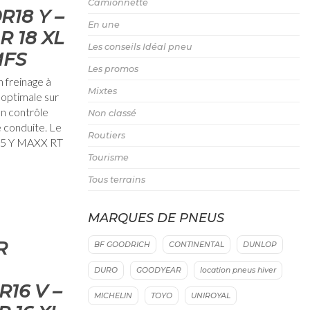
Camionnette
R18 Y –
En une
R 18 XL
Les conseils Idéal pneu
MFS
Les promos
 freinage à
Mixtes
 optimale sur
un contrôle
Non classé
e conduite. Le
Routiers
95 Y MAXX RT
Tourisme
Tous terrains
MARQUES DE PNEUS
R
BF GOODRICH
CONTINENTAL
DUNLOP
DURO
GOODYEAR
location pneus hiver
16 V –
MICHELIN
TOYO
UNIROYAL