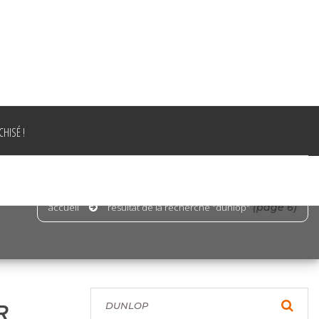
HISÉ !
accueil
résultat de la recherche "dunlop"
(page 6)
R