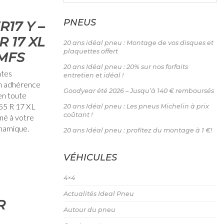
PNEUS
17 Y –
R 17 XL
20 ans idéal pneu : Montage de vos disques et
plaquettes offert
 MFS
20 ans Idéal pneu : 20% sur nos forfaits
ntes
entretien et idéal !
en adhérence
Goodyear été 2026 – Jusqu’à 140 € remboursés
en toute
55 R 17 XL
20 ans Idéal pneu : Les pneus Michelin à prix
coûtant !
né à votre
ynamique.
20 ans Idéal pneu : profitez du montage à 1 €!
VÉHICULES
4×4
Actualités Ideal Pneu
R
Autour du pneu