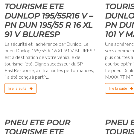
TOURISME ETE
TOURI
DUNLOP 195/55R16 V –
DUNLOP
PN DUN 195/55 R 16 XL
PN DUN
91 V BLURESP
101 Y 
La sécurité et l’adhérence par Dunlop. Le
Une adhérence 
pneu Dunlop 195/55 R 16 XL 91 V BLURESP
secs comme mo
est à destination de votre véhicule de
plus courtes à
tourisme l’été. Digne succésseur du SP
courbe optimis
FastResponse, à ultra hautes performances,
Le pneu Dunlo
il a été conçu à partir...
MAXX RT MFS 
lire la suite
lire la suite
0
1 janvier 1970
PNEU ETE POUR
PNEU 
TOURISME ETE
TOURI