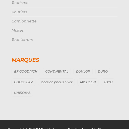
Tourisme
Routiers
Camionnette
Mixtes
Tout terrain
MARQUES
BF GOODRICH
CONTINENTAL
DUNLOP
DURO
GOODYEAR
location pneus hiver
MICHELIN
TOYO
UNIROYAL