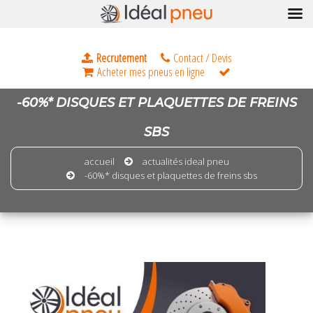
-60%* DISQUES ET PLAQUETTES DE FREINS
SBS
accueil
actualités ideal pneu
-60%* disques et plaquettes de freins sbs