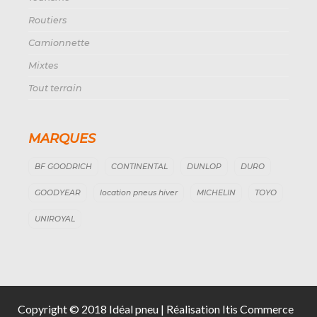
Routiers
Camionnette
Mixtes
Tout terrain
MARQUES
BF GOODRICH
CONTINENTAL
DUNLOP
DURO
GOODYEAR
location pneus hiver
MICHELIN
TOYO
UNIROYAL
Copyright © 2018 Idéal pneu | Réalisation Itis Commerce