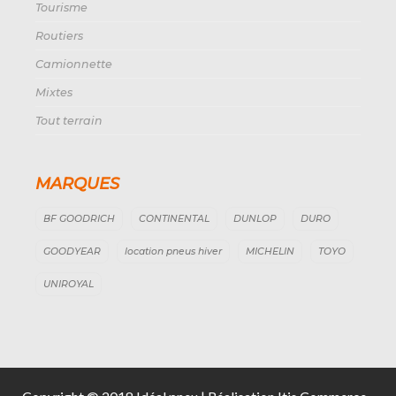
Tourisme
Routiers
Camionnette
Mixtes
Tout terrain
MARQUES
BF GOODRICH
CONTINENTAL
DUNLOP
DURO
GOODYEAR
location pneus hiver
MICHELIN
TOYO
UNIROYAL