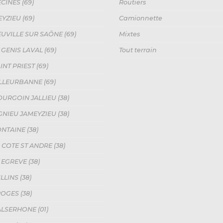
CINES (69)
Routiers
YZIEU (69)
Camionnette
UVILLE SUR SAÔNE (69)
Mixtes
 GENIS LAVAL (69)
Tout terrain
NT PRIEST (69)
ILLEURBANNE (69)
URGOIN JALLIEU (38)
GNIEU JAMEYZIEU (38)
NTAINE (38)
 COTE ST ANDRE (38)
 EGREVE (38)
LLINS (38)
OGES (38)
LSERHONE (01)