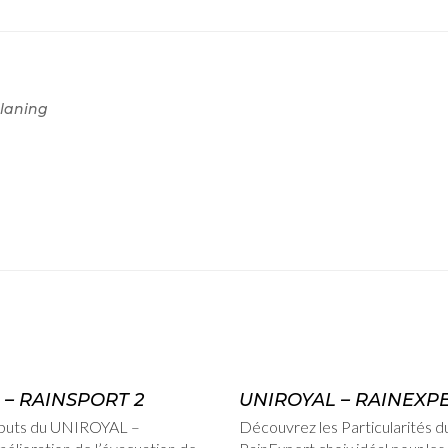
planing
admin
15 février, 2012
 – RAINSPORT 2
UNIROYAL – RAINEXP
ributs du UNIROYAL –
Découvrez les Particularités