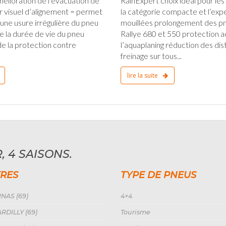
élioration de l’évacuation de
RainExpert choix idéal pour les
ur visuel d’alignement = permet
la catégorie compacte et l’exp
’une usure irrégulière du pneu
mouillées prolongement des pn
e la durée de vie du pneu
Rallye 680 et 550 protection 
e la protection contre
l’aquaplaning réduction des di
freinage sur tous...
lire la suite
, 4 SAISONS.
RES
TYPE DE PNEUS
NAS (69)
4×4
RDILLY (69)
Tourisme