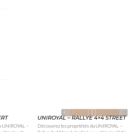
admin
15 février, 2012
ERT
UNIROYAL – RALLYE 4×4 STREET
 du UNIROYAL –
Découvrez les propriétés du UNIROYAL –