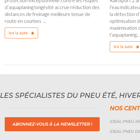
protection exceptionnelle contre les risques
RainSport 2 am
d’aquaplaning longévité accrue réduction des
l’eau indicate
distances de freinage meilleure tenue de
la détection d
route en courbes ...
optimisation d
maximisation d
lire la suite
l’aquaplaning...
lire la suite
LES SPÉCIALISTES DU PNEU ÉTÉ, HIVER
NOS CENT
IDEAL PNEU AR
ABONNEZ-VOUS À LA NEWSLETTER !
IDEAL PNEU DA