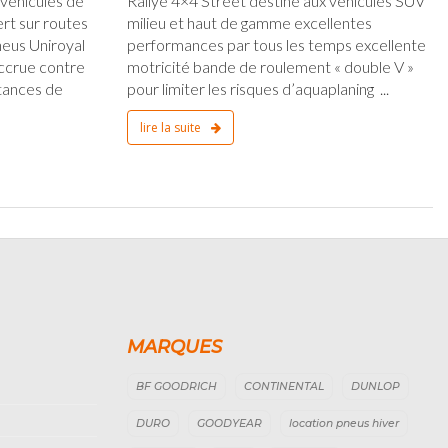
 véhicules de
Rallye 4×4 Street destiné aux véhicules SUV
ert sur routes
milieu et haut de gamme excellentes
eus Uniroyal
performances par tous les temps excellente
accrue contre
motricité bande de roulement « double V »
stances de
pour limiter les risques d’aquaplaning ...
lire la suite
MARQUES
BF GOODRICH
CONTINENTAL
DUNLOP
DURO
GOODYEAR
location pneus hiver