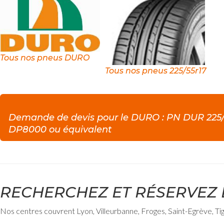
Tous nos pneus DURO
Tous nos pneus 225/55r17
Demande de devis pour le DURO : PN DUR 225/5
DP8000 ou équivalent
RECHERCHEZ ET RÉSERVEZ 
Nos centres couvrent Lyon, Villeurbanne, Froges, Saint-Egrève, Ti