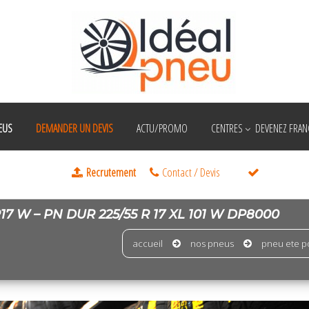
EUS
DEMANDER UN DEVIS
ACTU/PROMO
CENTRES
DEVENEZ FRANC
 W – PN DUR 225/55 R 17 XL 101 W DP8000
accueil
nos pneus
pneu ete po