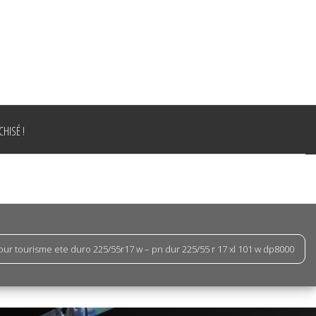
HISÉ !
ur tourisme ete duro 225/55r17 w – pn dur 225/55 r 17 xl 101 w dp8000