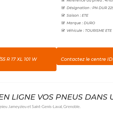
Référence du pneu : 471
Désignation : PN DUR 225
Saison : ETE
Marque : DURO
Véhicule : TOURISME ETE
5 R 17 XL 101 W
Contactez le centre I
EN LIGNE VOS PNEUS DANS 
gnieu Jameyzieu et Saint-Genis-Laval, Grenoble.