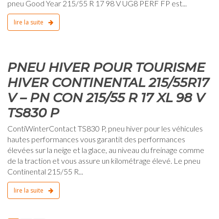
pneu Good Year 215/55 R 17 98 V UG8 PERF FP est...
lire la suite
0
PNEU HIVER POUR TOURISME
HIVER CONTINENTAL 215/55R17
V – PN CON 215/55 R 17 XL 98 V
TS830 P
ContiWinterContact TS830 P, pneu hiver pour les véhicules
hautes performances vous garantit des performances
élevées sur la neige et la glace, au niveau du freinage comme
de la traction et vous assure un kilométrage élevé. Le pneu
Continental 215/55 R...
lire la suite