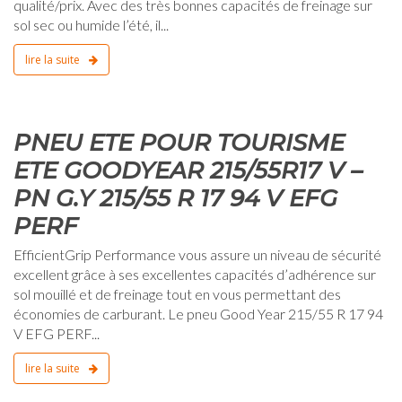
qualité/prix. Avec des très bonnes capacités de freinage sur
sol sec ou humide l’été, il...
lire la suite
0
PNEU ETE POUR TOURISME
ETE GOODYEAR 215/55R17 V –
PN G.Y 215/55 R 17 94 V EFG
PERF
EfficientGrip Performance vous assure un niveau de sécurité
excellent grâce à ses excellentes capacités d’adhérence sur
sol mouillé et de freinage tout en vous permettant des
économies de carburant. Le pneu Good Year 215/55 R 17 94
V EFG PERF...
lire la suite
0