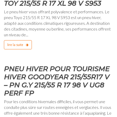
TOY 215/55 R 17 XL 98 V S953
Le pneu hiver vous offrant polyvalence et performances. Le
pneu Toyo 215/55 R 17 XL 98 V S953 est un pneu hiver,
adapté aux conditions climatiques rigoureuses. A destination
des citadines, moyenne ou berline, ses performances offrent
un niveau de...
lire la suite
0
PNEU HIVER POUR TOURISME
HIVER GOODYEAR 215/55R17 V
– PN G.Y 215/55 R 17 98 V UG8
PERF FP
Pour les conditions hivernales difficiles, il vous permet une
conduite plus sûre sur routes enneigées et verglacées. Il vous
offre également une très bonne résistance à l’aquaplaning. Le