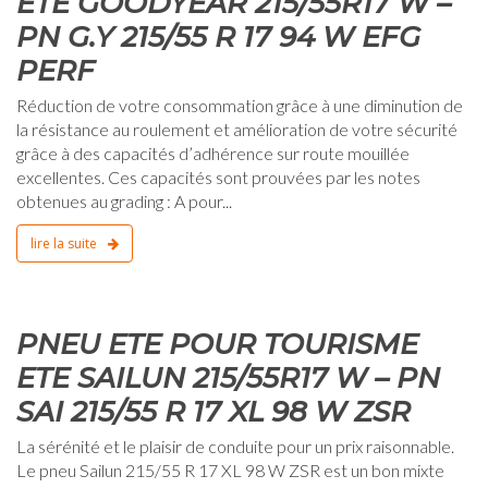
ETE GOODYEAR 215/55R17 W –
PN G.Y 215/55 R 17 94 W EFG
PERF
Réduction de votre consommation grâce à une diminution de
la résistance au roulement et amélioration de votre sécurité
grâce à des capacités d’adhérence sur route mouillée
excellentes. Ces capacités sont prouvées par les notes
obtenues au grading : A pour...
lire la suite
0
PNEU ETE POUR TOURISME
ETE SAILUN 215/55R17 W – PN
SAI 215/55 R 17 XL 98 W ZSR
La sérénité et le plaisir de conduite pour un prix raisonnable.
Le pneu Sailun 215/55 R 17 XL 98 W ZSR est un bon mixte