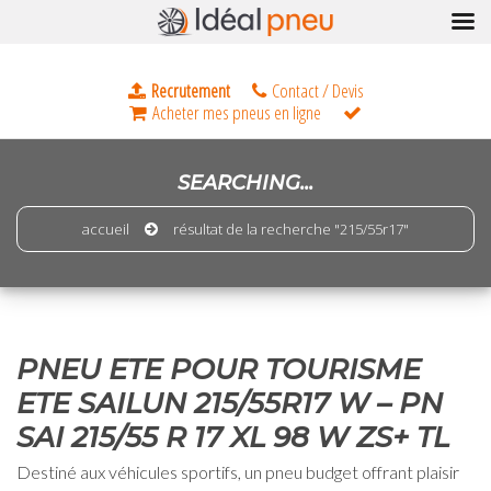
SEARCHING...
accueil
résultat de la recherche "215/55r17"
0
PNEU ETE POUR TOURISME
ETE SAILUN 215/55R17 W – PN
SAI 215/55 R 17 XL 98 W ZS+ TL
Destiné aux véhicules sportifs, un pneu budget offrant plaisir