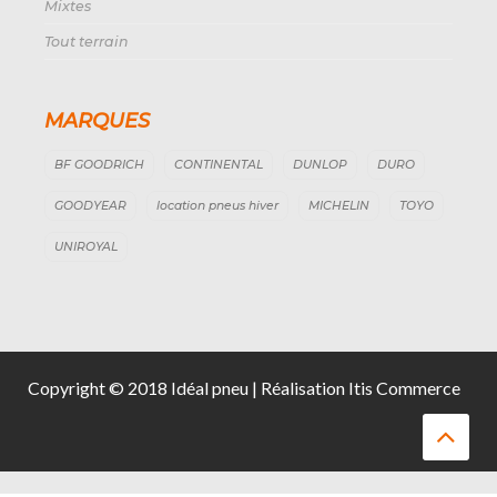
Mixtes
Tout terrain
MARQUES
BF GOODRICH
CONTINENTAL
DUNLOP
DURO
GOODYEAR
location pneus hiver
MICHELIN
TOYO
UNIROYAL
Copyright © 2018 Idéal pneu | Réalisation Itis Commerce