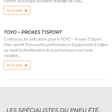
confort acoustique excellent drainage de l’eau...
lire la suite
2
TOYO – PROXES T1SPORT
Ci-dessous, les indications pour le TOYO – Proxes T1Sport
Pneu sportif Pneu hautes performances Equipement d’origine
sur Audi S6 Amélioration de la performance sur route
mouillée...
lire la suite
LES SPÉCIALISTES DU PNEU ÉTÉ,