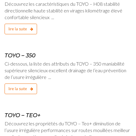
Découvrez les caractéristiques du TOYO – H08 stabilité
directionnelle haute stabilité en virages kilométrage élevé
confortable silencieux ...
lire la suite
2
TOYO – 350
Ci-dessous, la liste des attributs du TOYO – 350 maniabilité
supérieure silencieux excellent drainage de l’eau prévention
de l’usure irrégulière ...
lire la suite
2
TOYO – TEO+
Découvrez les propriétés du TOYO – Teo+ diminution de
l’usure irrégulière performances sur routes mouillées meilleur