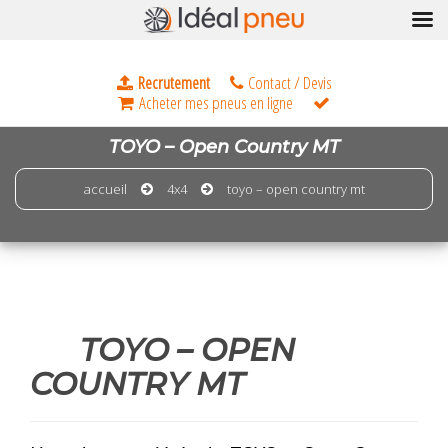
TOYO – Open Country MT
accueil
4x4
toyo – open country mt
TOYO – OPEN
COUNTRY MT