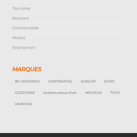
Tourisme
Routiers
Camionnette
Mixtes
Tout terrain
MARQUES
BF GOODRICH
CONTINENTAL
DUNLOP
DURO
GOODYEAR
location pneus hiver
MICHELIN
TOYO
UNIROYAL