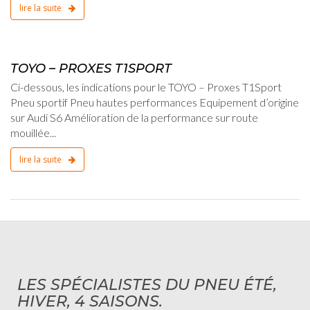
 suite
15 février, 2012
TOYO – 
Caractérist
 – PROXES T1SPORT
Confort Bon
ous, les indications pour le TOYO – Proxes T1Sport
maniabilité .
ortif Pneu hautes performances Equipement d’origine
lire la suite
i S6 Amélioration de la performance sur route
...
 suite
LES SPÉCIALISTES DU PNEU ÉTÉ,
HIVER, 4 SAISONS.