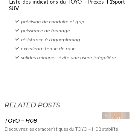
Liste des indications du TOYO – Proxes T1Sport
SUV
précision de conduite et grip
puissance de freinage
résistance à l’aquaplaning
excellente tenue de roue
solides rainures : évite une usure irrégulière
admin
RELATED POSTS
15 février, 2012
 – H08
TOYO – 
ez les caractéristiques du TOYO – H08 stabilité
Liste des qu